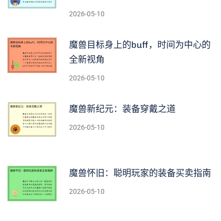
2026-05-10
魔兽目标身上的buff，时间为中心的
全新视角
2026-05-10
魔兽新纪元：装备穿戴之道
2026-05-10
魔兽怀旧：聪明玩家的装备买卖指南
2026-05-10