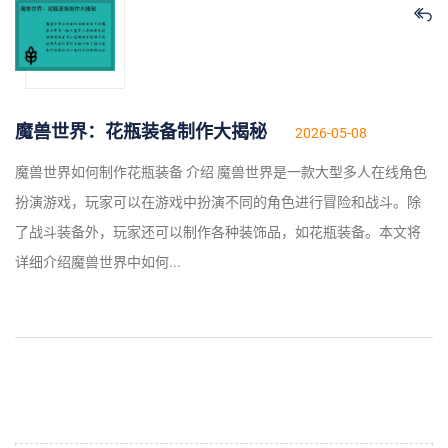
魔兽世界：花瓶装备制作大揭秘
2026-05-08
魔兽世界如何制作花瓶装备 介绍 魔兽世界是一款大型多人在线角色
扮演游戏，玩家可以在游戏中扮演不同的角色进行冒险和战斗。除
了战斗装备外，玩家还可以制作各种装饰品，如花瓶装备。本文将
详细介绍魔兽世界中如何...