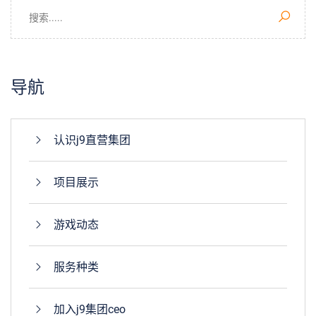
导航
认识j9直营集团
项目展示
游戏动态
服务种类
加入j9集团ceo