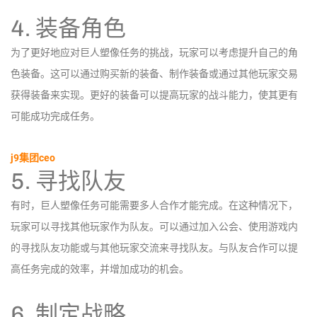
4. 装备角色
为了更好地应对巨人塑像任务的挑战，玩家可以考虑提升自己的角
色装备。这可以通过购买新的装备、制作装备或通过其他玩家交易
获得装备来实现。更好的装备可以提高玩家的战斗能力，使其更有
可能成功完成任务。
j9集团ceo
5. 寻找队友
有时，巨人塑像任务可能需要多人合作才能完成。在这种情况下，
玩家可以寻找其他玩家作为队友。可以通过加入公会、使用游戏内
的寻找队友功能或与其他玩家交流来寻找队友。与队友合作可以提
高任务完成的效率，并增加成功的机会。
6. 制定战略