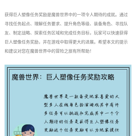
获得巨人塑像任务奖励是魔兽世界中的一项令人期待的成就。通过
寻找任务起点、理解任务要求、提升角色等级、装备角色、寻找队
友、制定战略、探索任务区域和完成任务目标，玩家可以快速获得
巨人塑像任务奖励，并在游戏中取得更大的进展。希望本文的提示
和建议对您在魔兽世界中的冒险之旅有所帮助！