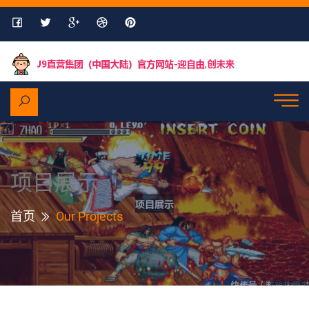
项目展示
首页
Our Projects