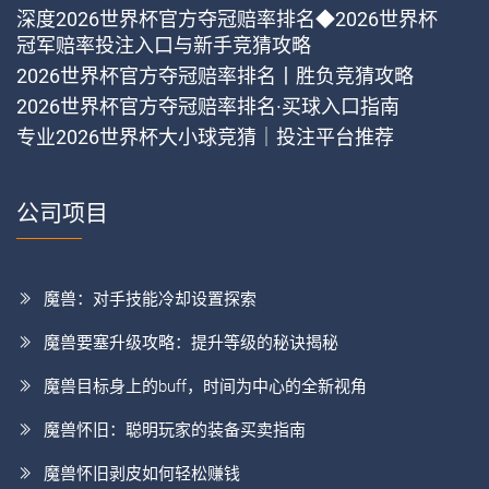
深度2026世界杯官方夺冠赔率排名◆2026世界杯
冠军赔率投注入口与新手竞猜攻略
2026世界杯官方夺冠赔率排名丨胜负竞猜攻略
2026世界杯官方夺冠赔率排名·买球入口指南
专业2026世界杯大小球竞猜｜投注平台推荐
公司项目
魔兽：对手技能冷却设置探索
魔兽要塞升级攻略：提升等级的秘诀揭秘
魔兽目标身上的buff，时间为中心的全新视角
魔兽怀旧：聪明玩家的装备买卖指南
魔兽怀旧剥皮如何轻松赚钱